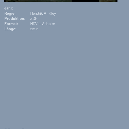
Jahr:
Hendrik A. Kley
Regie:
ZDF
Produktion:
HDV + Adapter
Format:
5min
Länge: