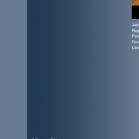
Jah
Reg
Pro
For
Län