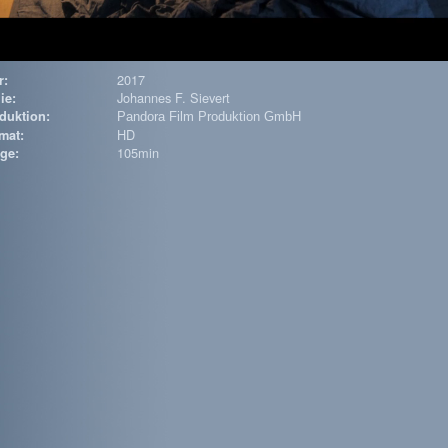
2017
r:
Johannes F. Sievert
ie:
duktion:
Pandora Film Produktion GmbH
HD
mat:
105min
ge: