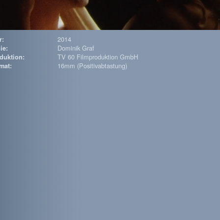
2014
r:
Dominik Graf
ie:
TV 60 Filmproduktion GmbH
duktion:
16mm (Positivabtastung)
mat: