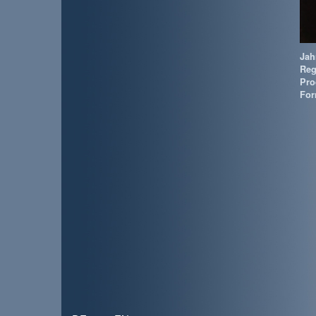
Jah
Reg
Pro
For